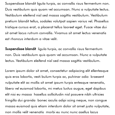
Suspendisse blandit ligula turpis, ac convallis risus fermentum non.
Duis vestibulum quis quam vel accumsan. Nunc a vulputate lectus.
Vestibulum eleifend nisl sed massa sagittis vestibulum. Vestibulum
pretium blandit tellus, sodales volutpat sapien varius vel. Phasellus
tristique cursus erat, a placerat tellus laoreet eget. Fusce vitae dui
sit amet lacus rutrum convallis. Vivamus sit amet lectus venenatis
est rhoncus interdum a vitae velit.
Suspendisse blandit
ligula turpis, ac convallis risus fermentum
non. Duis vestibulum quis quam vel accumsan. Nunc a vulputate
lectus. Vestibulum eleifend nisl sed massa sagittis vestibulum.
Lorem ipsum dolor sit amet, consectetur adipiscing elit ellentesque
quis eros lobortis, vesti bulum turpis ac, pulvinar odio kraesent
vulputate elit ac mollis sit amet ipsum turpis entesque venenatis,
libero vel euismod lobortis, mi metus luctus augue, eget dapibus
elit nisi eu massa hasellus sollicitudin nisl posuere nibh ultricies
fringilla dui gravida bonec iaculis adipi scing neque, non congue
massa euismod quis etiam interdum dolor sit amet justo vulputate,
non mollis velit venenatis morbi eu nunc nunc asellus lacus