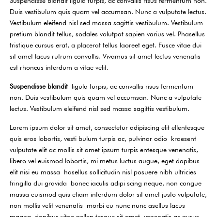
Suspendisse blandit ligula turpis, ac convallis risus fermentum non.
Duis vestibulum quis quam vel accumsan. Nunc a vulputate lectus.
Vestibulum eleifend nisl sed massa sagittis vestibulum. Vestibulum
pretium blandit tellus, sodales volutpat sapien varius vel. Phasellus
tristique cursus erat, a placerat tellus laoreet eget. Fusce vitae dui
sit amet lacus rutrum convallis. Vivamus sit amet lectus venenatis
est rhoncus interdum a vitae velit.
Suspendisse blandit
ligula turpis, ac convallis risus fermentum
non. Duis vestibulum quis quam vel accumsan. Nunc a vulputate
lectus. Vestibulum eleifend nisl sed massa sagittis vestibulum.
Lorem ipsum dolor sit amet, consectetur adipiscing elit ellentesque
quis eros lobortis, vesti bulum turpis ac, pulvinar odio kraesent
vulputate elit ac mollis sit amet ipsum turpis entesque venenatis,
libero vel euismod lobortis, mi metus luctus augue, eget dapibus
elit nisi eu massa hasellus sollicitudin nisl posuere nibh ultricies
fringilla dui gravida bonec iaculis adipi scing neque, non congue
massa euismod quis etiam interdum dolor sit amet justo vulputate,
non mollis velit venenatis morbi eu nunc nunc asellus lacus
magna, dapibus vitae pellen tesque sit amet, venenatis ac purus.