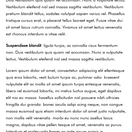
Vestibulum eleifend nisl sed massa sagittis vestibulum. Vestibulum
pretium blandit tellus, sodales volutpat sapien varius vel. Phasellus
tristique cursus erat, a placerat tellus laoreet eget. Fusce vitae dui
sit amet lacus rutrum convallis. Vivamus sit amet lectus venenatis
est rhoncus interdum a vitae velit.
Suspendisse blandit
ligula turpis, ac convallis risus fermentum
non. Duis vestibulum quis quam vel accumsan. Nunc a vulputate
lectus. Vestibulum eleifend nisl sed massa sagittis vestibulum.
Lorem ipsum dolor sit amet, consectetur adipiscing elit ellentesque
quis eros lobortis, vesti bulum turpis ac, pulvinar odio kraesent
vulputate elit ac mollis sit amet ipsum turpis entesque venenatis,
libero vel euismod lobortis, mi metus luctus augue, eget dapibus
elit nisi eu massa hasellus sollicitudin nisl posuere nibh ultricies
fringilla dui gravida bonec iaculis adipi scing neque, non congue
massa euismod quis etiam interdum dolor sit amet justo vulputate,
non mollis velit venenatis morbi eu nunc nunc asellus lacus
magna, dapibus vitae pellen tesque sit amet, venenatis ac purus.
Interdum et malesuada fames ac ante ipsum primis in