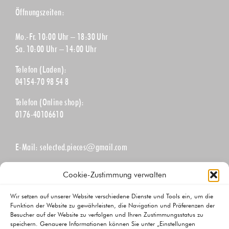
Öffnungszeiten:
Mo.-Fr. 10:00 Uhr – 18:30 Uhr
Sa. 10:00 Uhr – 14:00 Uhr
Telefon (Laden):
04154-70 98 54 8
Telefon (Online shop):
0176-40106610
E-Mail:
selected.pieces@gmail.com
Cookie-Zustimmung verwalten
Newsletter abonnieren
Wir setzen auf unserer Website verschiedene Dienste und Tools ein, um die
Tragen Sie hier Ihre E-Mail-Adresse ein und bleiben Sie immer
Funktion der Website zu gewährleisten, die Navigation und Präferenzen der
über unsere aktuellen Angebote informiert.
Besucher auf der Website zu verfolgen und Ihren Zustimmungsstatus zu
speichern. Genauere Informationen können Sie unter „Einstellungen