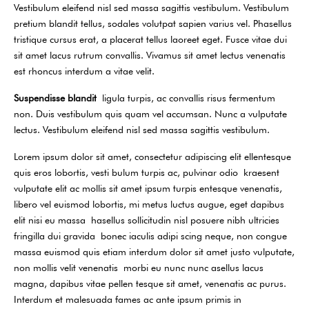
Vestibulum eleifend nisl sed massa sagittis vestibulum. Vestibulum
pretium blandit tellus, sodales volutpat sapien varius vel. Phasellus
tristique cursus erat, a placerat tellus laoreet eget. Fusce vitae dui
sit amet lacus rutrum convallis. Vivamus sit amet lectus venenatis
est rhoncus interdum a vitae velit.
Suspendisse blandit
ligula turpis, ac convallis risus fermentum
non. Duis vestibulum quis quam vel accumsan. Nunc a vulputate
lectus. Vestibulum eleifend nisl sed massa sagittis vestibulum.
Lorem ipsum dolor sit amet, consectetur adipiscing elit ellentesque
quis eros lobortis, vesti bulum turpis ac, pulvinar odio kraesent
vulputate elit ac mollis sit amet ipsum turpis entesque venenatis,
libero vel euismod lobortis, mi metus luctus augue, eget dapibus
elit nisi eu massa hasellus sollicitudin nisl posuere nibh ultricies
fringilla dui gravida bonec iaculis adipi scing neque, non congue
massa euismod quis etiam interdum dolor sit amet justo vulputate,
non mollis velit venenatis morbi eu nunc nunc asellus lacus
magna, dapibus vitae pellen tesque sit amet, venenatis ac purus.
Interdum et malesuada fames ac ante ipsum primis in