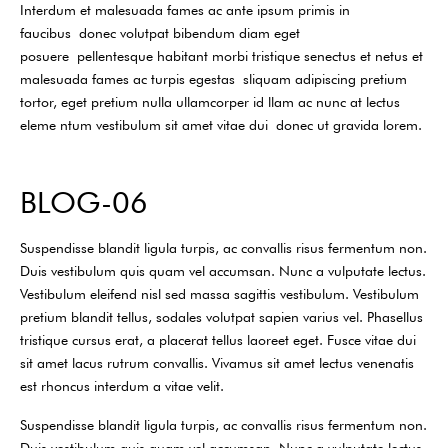
Interdum et malesuada fames ac ante ipsum primis in
faucibus donec volutpat bibendum diam eget
posuere pellentesque habitant morbi tristique senectus et netus et
malesuada fames ac turpis egestas sliquam adipiscing pretium
tortor, eget pretium nulla ullamcorper id llam ac nunc at lectus
eleme ntum vestibulum sit amet vitae dui donec ut gravida lorem.
BLOG-06
Suspendisse blandit ligula turpis, ac convallis risus fermentum non.
Duis vestibulum quis quam vel accumsan. Nunc a vulputate lectus.
Vestibulum eleifend nisl sed massa sagittis vestibulum. Vestibulum
pretium blandit tellus, sodales volutpat sapien varius vel. Phasellus
tristique cursus erat, a placerat tellus laoreet eget. Fusce vitae dui
sit amet lacus rutrum convallis. Vivamus sit amet lectus venenatis
est rhoncus interdum a vitae velit.
Suspendisse blandit ligula turpis, ac convallis risus fermentum non.
Duis vestibulum quis quam vel accumsan. Nunc a vulputate lectus.