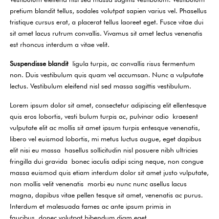
pretium blandit tellus, sodales volutpat sapien varius vel. Phasellus
tristique cursus erat, a placerat tellus laoreet eget. Fusce vitae dui
sit amet lacus rutrum convallis. Vivamus sit amet lectus venenatis
est rhoncus interdum a vitae velit.
Suspendisse blandit
ligula turpis, ac convallis risus fermentum
non. Duis vestibulum quis quam vel accumsan. Nunc a vulputate
lectus. Vestibulum eleifend nisl sed massa sagittis vestibulum.
Lorem ipsum dolor sit amet, consectetur adipiscing elit ellentesque
quis eros lobortis, vesti bulum turpis ac, pulvinar odio kraesent
vulputate elit ac mollis sit amet ipsum turpis entesque venenatis,
libero vel euismod lobortis, mi metus luctus augue, eget dapibus
elit nisi eu massa hasellus sollicitudin nisl posuere nibh ultricies
fringilla dui gravida bonec iaculis adipi scing neque, non congue
massa euismod quis etiam interdum dolor sit amet justo vulputate,
non mollis velit venenatis morbi eu nunc nunc asellus lacus
magna, dapibus vitae pellen tesque sit amet, venenatis ac purus.
Interdum et malesuada fames ac ante ipsum primis in
faucibus donec volutpat bibendum diam eget