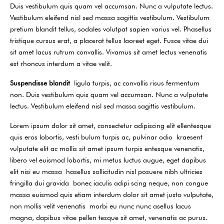
Duis vestibulum quis quam vel accumsan. Nunc a vulputate lectus.
Vestibulum eleifend nisl sed massa sagittis vestibulum. Vestibulum
pretium blandit tellus, sodales volutpat sapien varius vel. Phasellus
tristique cursus erat, a placerat tellus laoreet eget. Fusce vitae dui
sit amet lacus rutrum convallis. Vivamus sit amet lectus venenatis
est rhoncus interdum a vitae velit.
Suspendisse blandit
ligula turpis, ac convallis risus fermentum
non. Duis vestibulum quis quam vel accumsan. Nunc a vulputate
lectus. Vestibulum eleifend nisl sed massa sagittis vestibulum.
Lorem ipsum dolor sit amet, consectetur adipiscing elit ellentesque
quis eros lobortis, vesti bulum turpis ac, pulvinar odio kraesent
vulputate elit ac mollis sit amet ipsum turpis entesque venenatis,
libero vel euismod lobortis, mi metus luctus augue, eget dapibus
elit nisi eu massa hasellus sollicitudin nisl posuere nibh ultricies
fringilla dui gravida bonec iaculis adipi scing neque, non congue
massa euismod quis etiam interdum dolor sit amet justo vulputate,
non mollis velit venenatis morbi eu nunc nunc asellus lacus
magna, dapibus vitae pellen tesque sit amet, venenatis ac purus.