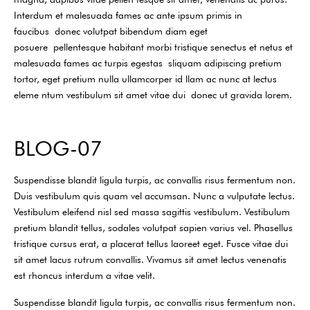
Interdum et malesuada fames ac ante ipsum primis in
faucibus donec volutpat bibendum diam eget
posuere pellentesque habitant morbi tristique senectus et netus et
malesuada fames ac turpis egestas sliquam adipiscing pretium
tortor, eget pretium nulla ullamcorper id llam ac nunc at lectus
eleme ntum vestibulum sit amet vitae dui donec ut gravida lorem.
BLOG-07
Suspendisse blandit ligula turpis, ac convallis risus fermentum non.
Duis vestibulum quis quam vel accumsan. Nunc a vulputate lectus.
Vestibulum eleifend nisl sed massa sagittis vestibulum. Vestibulum
pretium blandit tellus, sodales volutpat sapien varius vel. Phasellus
tristique cursus erat, a placerat tellus laoreet eget. Fusce vitae dui
sit amet lacus rutrum convallis. Vivamus sit amet lectus venenatis
est rhoncus interdum a vitae velit.
Suspendisse blandit ligula turpis, ac convallis risus fermentum non.