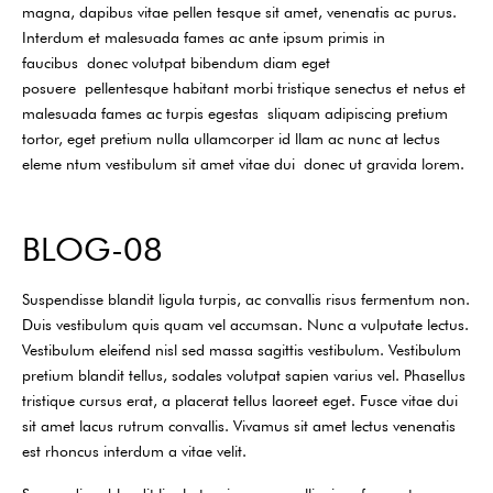
magna, dapibus vitae pellen tesque sit amet, venenatis ac purus.
Interdum et malesuada fames ac ante ipsum primis in
faucibus donec volutpat bibendum diam eget
posuere pellentesque habitant morbi tristique senectus et netus et
malesuada fames ac turpis egestas sliquam adipiscing pretium
tortor, eget pretium nulla ullamcorper id llam ac nunc at lectus
eleme ntum vestibulum sit amet vitae dui donec ut gravida lorem.
BLOG-08
Suspendisse blandit ligula turpis, ac convallis risus fermentum non.
Duis vestibulum quis quam vel accumsan. Nunc a vulputate lectus.
Vestibulum eleifend nisl sed massa sagittis vestibulum. Vestibulum
pretium blandit tellus, sodales volutpat sapien varius vel. Phasellus
tristique cursus erat, a placerat tellus laoreet eget. Fusce vitae dui
sit amet lacus rutrum convallis. Vivamus sit amet lectus venenatis
est rhoncus interdum a vitae velit.